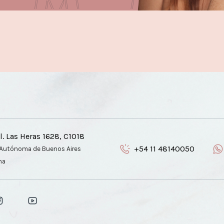
al. Las Heras 1628, C1018
+54 11 48140050
Autónoma de Buenos Aires
na