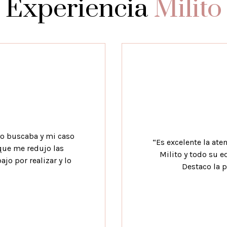
Experiencia
Milito
yo buscaba y mi caso
“Es excelente la at
 que me redujo las
Milito y todo su e
jo por realizar y lo
Destaco la p