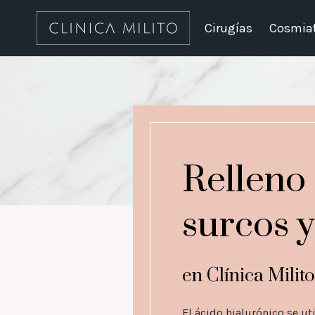
Cirugías
Cosmiat
Relleno
surcos y
en Clínica Milito
El ácido hialurónico se uti