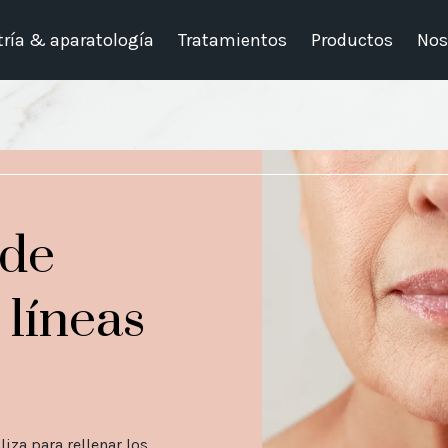
ría & aparatología
Tratamientos
Productos
Nos
 de
 líneas
liza para rellenar los