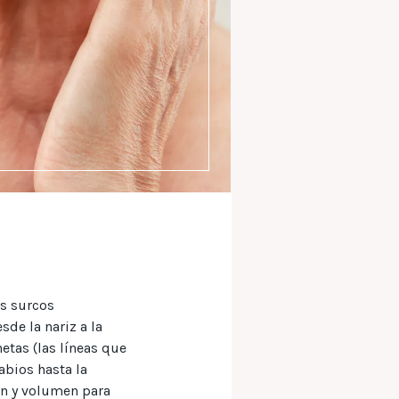
os surcos
de la nariz a la
etas (las líneas que
abios hasta la
ón y volumen para