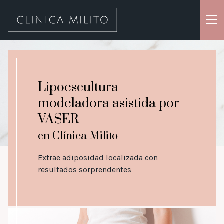
Cirugías
Cosmiatría & aparatología
Lipoescultura
Tratamientos
modeladora asistida por
VASER
Productos
en Clínica Milito
Nosotros
Extrae adiposidad localizada con
Blog
resultados sorprendentes
Contacto
WhatsApp