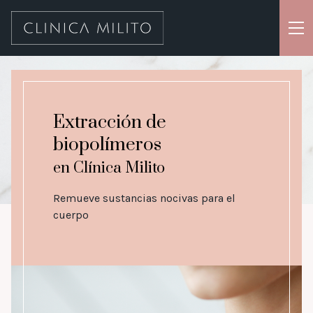
Cirugías
Cosmiatría & aparatología
Extracción de
Tratamientos
biopolímeros
Productos
en Clínica Milito
Nosotros
Remueve sustancias nocivas para el
cuerpo
Blog
Contacto
WhatsApp