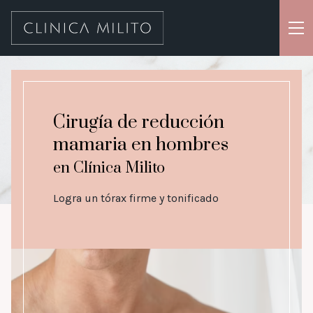
Cirugías
Cosmiatría & aparatología
Cirugía de reducción
Tratamientos
mamaria en hombres
Productos
en Clínica Milito
Nosotros
Logra un tórax firme y tonificado
Blog
Contacto
WhatsApp