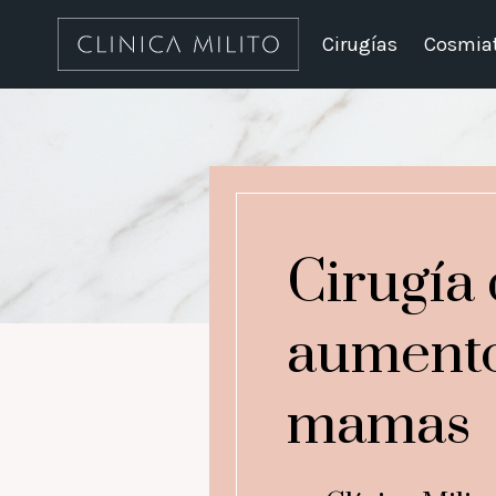
Cirugías
Cosmiat
Cirugía
aument
mamas