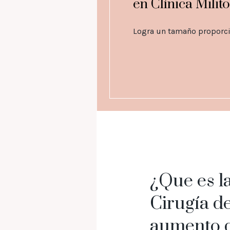
en Clínica Milito
Logra un tamaño proporci
¿Que es l
Cirugía d
aumento 