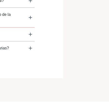
al?
 de la
arias?