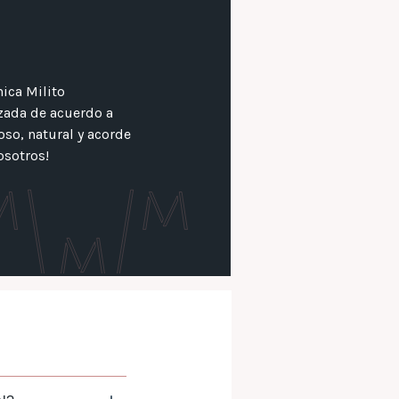
nica Milito
izada de acuerdo a
so, natural y acorde
osotros!