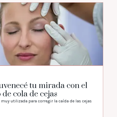
14
juvenecé tu mirada con el
R
 de cola de cejas
r
 muy utilizada para corregir la caída de las cejas
La
un
ci