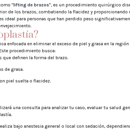
como "
lifting de brazos
", es un procedimiento quirúrgico dis
erior de los brazos, combatiendo la flacidez y proporcionando
o es ideal para personas que han perdido peso significativame
envejecimiento.
oplastía?
ica enfocada en eliminar el exceso de piel y grasa en la región
. Este procedimiento busca:
s que definen la forma del brazo.
os de grasa.
n piel suelta o flacidez.
lizará una consulta para analizar tu caso, evaluar tu salud gen
astía.
ealiza bajo anestesia general o local con sedación, dependiend